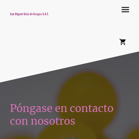
San Miguel Gata de Gorgos S.A.T.
Póngase en contacto
con nosotros